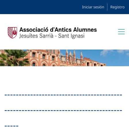
Iniciar sesión
Registro
-----------------------------------------
-----------------------------------------
-----